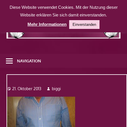
Zum
Diese Website verwendet Cookies. Mit der Nutzung dieser
Inhalt
Website erklären Sie sich damit einverstanden.
springen
Mehr Informationen
Einverstanden
Eine
weitere
NAVIGATION
WordPress-
Website
hemd23
21. Oktober 2013
biggi