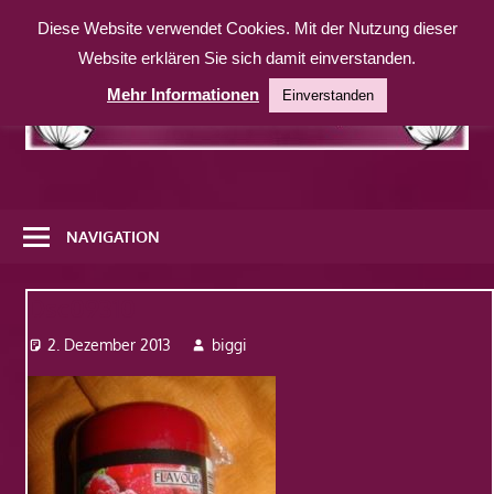
Zum
Diese Website verwendet Cookies. Mit der Nutzung dieser
Inhalt
Website erklären Sie sich damit einverstanden.
springen
Mehr Informationen
Einverstanden
Eine
weitere
NAVIGATION
WordPress-
Website
Dsc09310
2. Dezember 2013
biggi