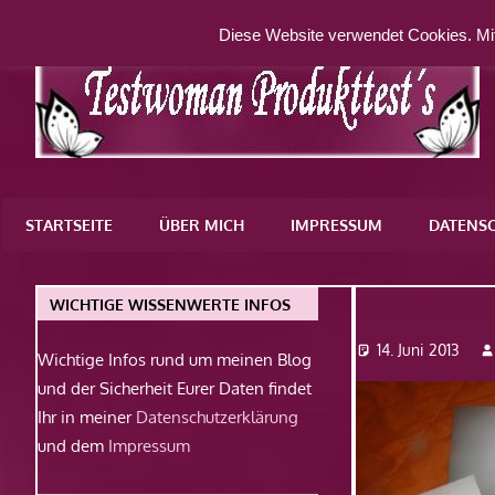
Zum
Diese Website verwendet Cookies. Mit
Inhalt
springen
Eine
weitere
STARTSEITE
ÜBER MICH
IMPRESSUM
DATENS
WordPress-
Website
Dsc0828
WICHTIGE WISSENWERTE INFOS
14. Juni 2013
Wichtige Infos rund um meinen Blog
und der Sicherheit Eurer Daten findet
Ihr in meiner
Datenschutzerklärung
und dem
Impressum