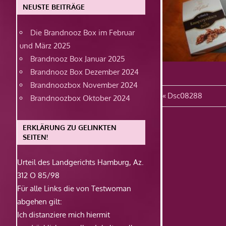
NEUSTE BEITRÄGE
Die Brandnooz Box im Februar
und März 2025
Brandnooz Box Januar 2025
Brandnooz Box Dezember 2024
Brandnoozbox November 2024
Beitragsn
Vorheriger
Dsc08288
Brandnoozbox Oktober 2024
Beitrag:
ERKLÄRUNG ZU GELINKTEN
SEITEN!
Urteil des Landgerichts Hamburg, Az.
312 O 85/98
Für alle Links die von Testwoman
abgehen gilt:
Ich distanziere mich hiermit