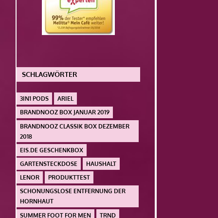
SCHLAGWÖRTER
3IN1 PODS
ARIEL
BRANDNOOZ BOX JANUAR 2019
BRANDNOOZ CLASSIK BOX DEZEMBER
2018
EIS.DE GESCHENKBOX
GARTENSTECKDOSE
HAUSHALT
LENOR
PRODUKTTEST
SCHONUNGSLOSE ENTFERNUNG DER
HORNHAUT
SUMMER FOOT FOR MEN
TRND