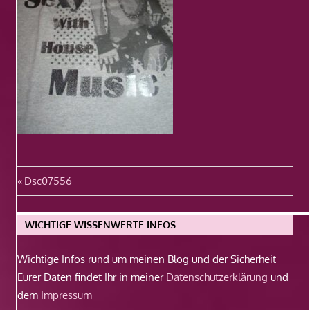
Beitragsnavigation
Vorheriger
Dsc07556
Beitrag:
WICHTIGE WISSENWERTE INFOS
Wichtige Infos rund um meinen Blog und der Sicherheit
Eurer Daten findet Ihr in meiner
Datenschutzerklärung
und
dem
Impressum