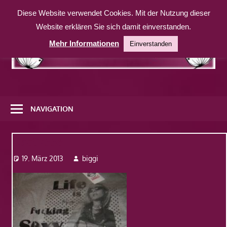
Zum
Diese Website verwendet Cookies. Mit der Nutzung dieser
Inhalt
Website erklären Sie sich damit einverstanden.
springen
Mehr Informationen
Einverstanden
Eine
weitere
NAVIGATION
WordPress-
Website
Dsc07556
19. März 2013
biggi