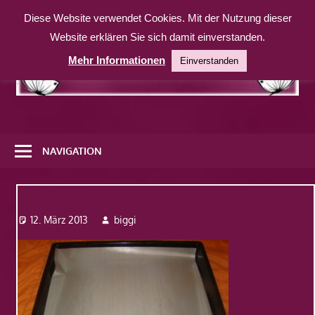
Zum
Diese Website verwendet Cookies. Mit der Nutzung dieser
Inhalt
Website erklären Sie sich damit einverstanden.
springen
Mehr Informationen
Einverstanden
Eine
weitere
NAVIGATION
WordPress-
Website
Dsc07415
12. März 2013
biggi