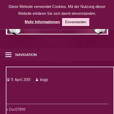
Zum
Diese Website verwendet Cookies. Mit der Nutzung dieser
Inhalt
Website erklären Sie sich damit einverstanden.
springen
Mehr Informationen
Einverstanden
Eine
weitere
NAVIGATION
WordPress-
Website
Dsc07810
11. April 2013
biggi
Beitragsnavigation
Vorheriger
Dsc07810