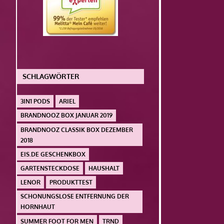
SCHLAGWÖRTER
3IN1 PODS
ARIEL
BRANDNOOZ BOX JANUAR 2019
BRANDNOOZ CLASSIK BOX DEZEMBER
2018
EIS.DE GESCHENKBOX
GARTENSTECKDOSE
HAUSHALT
LENOR
PRODUKTTEST
SCHONUNGSLOSE ENTFERNUNG DER
HORNHAUT
SUMMER FOOT FOR MEN
TRND