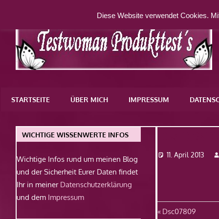
Zum
Diese Website verwendet Cookies. Mit
Inhalt
springen
Eine
weitere
STARTSEITE
ÜBER MICH
IMPRESSUM
DATENS
WordPress-
Website
Dsc0780
WICHTIGE WISSENWERTE INFOS
11. April 2013
Wichtige Infos rund um meinen Blog
und der Sicherheit Eurer Daten findet
Ihr in meiner
Datenschutzerklärung
und dem
Impressum
Beitragsn
Vorheriger
Dsc07809