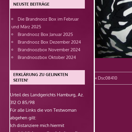
NEUSTE BEITRÄGE
Die Brandnooz Box im Februar
und März 2025
Brandnooz Box Januar 2025
Brandnooz Box Dezember 2024
Brandnoozbox November 2024
Brandnoozbox Oktober 2024
ERKLÄRUNG ZU GELINKTEN
Beitragsn
Vorheriger
Dsc08410
SEITEN!
Beitrag:
Urteil des Landgerichts Hamburg, Az.
312 O 85/98
Für alle Links die von Testwoman
abgehen gilt:
Ich distanziere mich hiermit