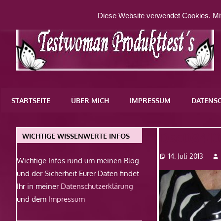
Zum
Diese Website verwendet Cookies. Mit
Inhalt
springen
Eine
weitere
STARTSEITE
ÜBER MICH
IMPRESSUM
DATENS
WordPress-
Website
Dsc0841
WICHTIGE WISSENWERTE INFOS
14. Juli 2013
Wichtige Infos rund um meinen Blog
und der Sicherheit Eurer Daten findet
Ihr in meiner
Datenschutzerklärung
und dem
Impressum