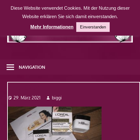
Zum
Diese Website verwendet Cookies. Mit der Nutzung dieser
Inhalt
Website erklären Sie sich damit einverstanden.
springen
Mehr Informationen
Einverstanden
Eine
weitere
NAVIGATION
WordPress-
Website
Img_0296
29. März 2021
biggi