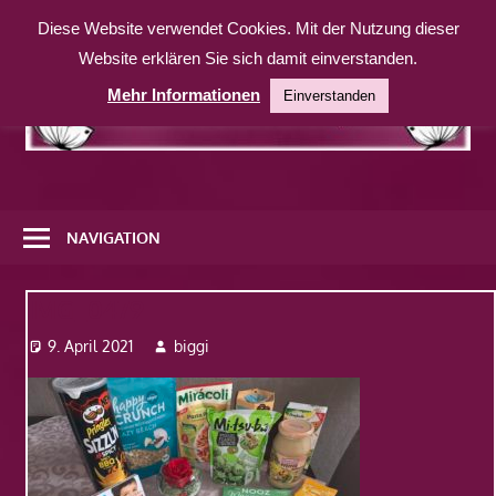
Zum
Diese Website verwendet Cookies. Mit der Nutzung dieser
Inhalt
Website erklären Sie sich damit einverstanden.
springen
Mehr Informationen
Einverstanden
Eine
weitere
NAVIGATION
WordPress-
Website
IMG_0479
9. April 2021
biggi