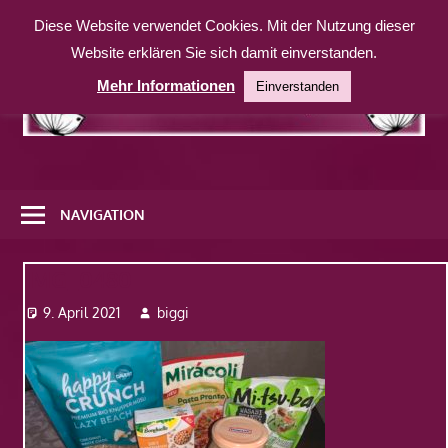
Zum
Diese Website verwendet Cookies. Mit der Nutzung dieser
Inhalt
Website erklären Sie sich damit einverstanden.
springen
Mehr Informationen
Einverstanden
Eine
weitere
NAVIGATION
WordPress-
Website
IMG_0480
9. April 2021
biggi