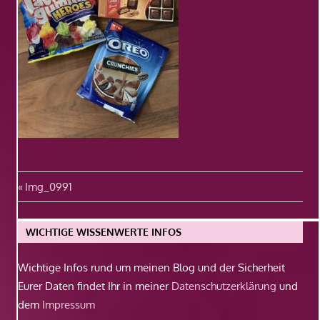
Beitragsnavigation
Vorheriger
Img_0991
Beitrag:
WICHTIGE WISSENWERTE INFOS
Wichtige Infos rund um meinen Blog und der Sicherheit
Eurer Daten findet Ihr in meiner
Datenschutzerklärung
und
dem
Impressum