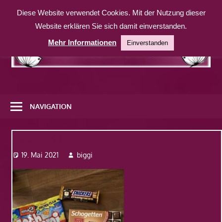
Zum
Diese Website verwendet Cookies. Mit der Nutzung dieser
Inhalt
Website erklären Sie sich damit einverstanden.
springen
Mehr Informationen
Einverstanden
Eine
weitere
NAVIGATION
WordPress-
Website
Img_0991
19. Mai 2021
biggi