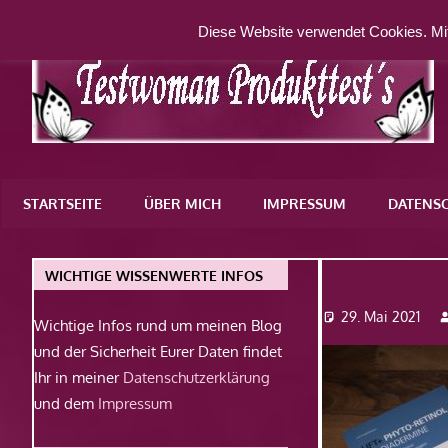
Zum
Diese Website verwendet Cookies. Mit
Inhalt
springen
Eine
weitere
STARTSEITE
ÜBER MICH
IMPRESSUM
DATENS
WordPress-
Website
IMG_1281
WICHTIGE WISSENWERTE INFOS
29. Mai 2021
Wichtige Infos rund um meinen Blog
und der Sicherheit Eurer Daten findet
Ihr in meiner
Datenschutzerklärung
und dem
Impressum