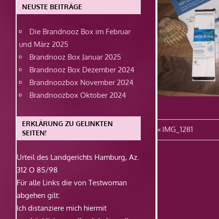
NEUSTE BEITRÄGE
Die Brandnooz Box im Februar
und März 2025
Brandnooz Box Januar 2025
Brandnooz Box Dezember 2024
Brandnoozbox November 2024
Brandnoozbox Oktober 2024
ERKLÄRUNG ZU GELINKTEN
Beitragsn
Vorheriger
IMG_1281
SEITEN!
Beitrag:
Urteil des Landgerichts Hamburg, Az.
312 O 85/98
Für alle Links die von Testwoman
abgehen gilt:
Ich distanziere mich hiermit