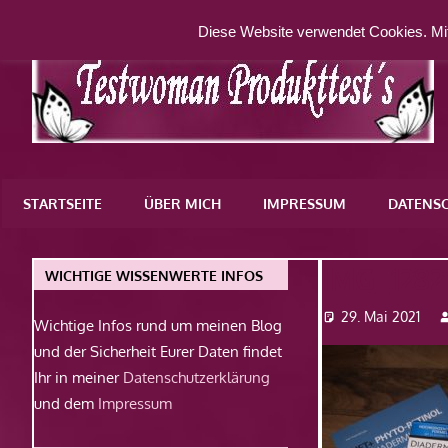
Zum
Diese Website verwendet Cookies. Mit
Inhalt
springen
Eine
weitere
STARTSEITE
ÜBER MICH
IMPRESSUM
DATENS
WordPress-
Website
IMG_1282
WICHTIGE WISSENWERTE INFOS
29. Mai 2021
Wichtige Infos rund um meinen Blog
und der Sicherheit Eurer Daten findet
Ihr in meiner
Datenschutzerklärung
und dem
Impressum