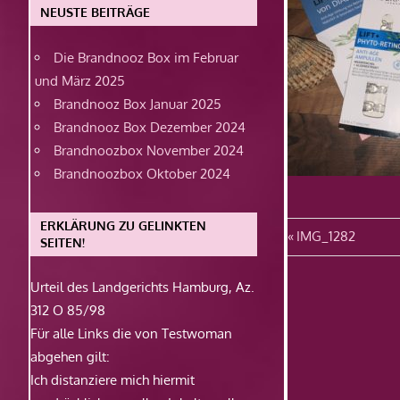
NEUSTE BEITRÄGE
Die Brandnooz Box im Februar
und März 2025
Brandnooz Box Januar 2025
Brandnooz Box Dezember 2024
Brandnoozbox November 2024
Brandnoozbox Oktober 2024
ERKLÄRUNG ZU GELINKTEN
Beitragsn
Vorheriger
IMG_1282
SEITEN!
Beitrag:
Urteil des Landgerichts Hamburg, Az.
312 O 85/98
Für alle Links die von Testwoman
abgehen gilt:
Ich distanziere mich hiermit