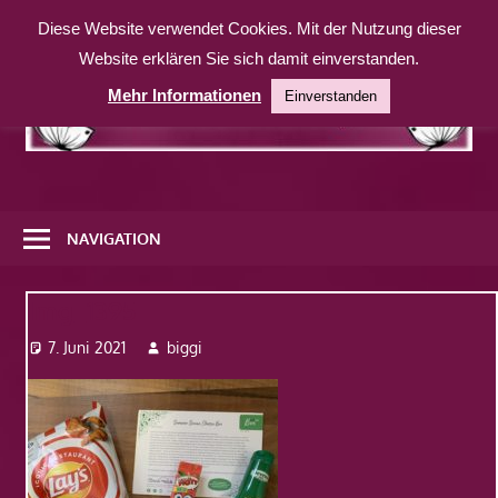
Zum
Diese Website verwendet Cookies. Mit der Nutzung dieser
Inhalt
Website erklären Sie sich damit einverstanden.
springen
Mehr Informationen
Einverstanden
Eine
weitere
NAVIGATION
WordPress-
Website
Img_1395
7. Juni 2021
biggi