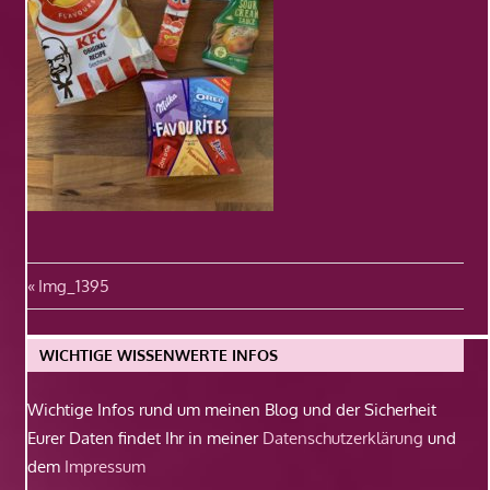
Beitragsnavigation
Vorheriger
Img_1395
Beitrag:
WICHTIGE WISSENWERTE INFOS
Wichtige Infos rund um meinen Blog und der Sicherheit
Eurer Daten findet Ihr in meiner
Datenschutzerklärung
und
dem
Impressum