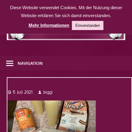
Zum
Diese Website verwendet Cookies. Mit der Nutzung dieser
Inhalt
Website erklären Sie sich damit einverstanden.
springen
Mehr Informationen
Einverstanden
Eine
weitere
NAVIGATION
WordPress-
Website
Img_1742
11. Juli 2021
biggi