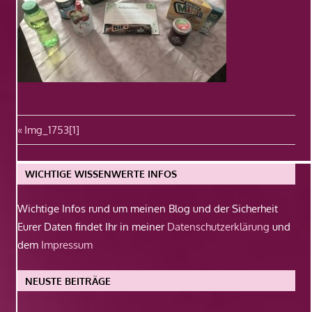
Beitragsnavigation
Vorheriger
Img_1753[1]
Beitrag:
WICHTIGE WISSENWERTE INFOS
Wichtige Infos rund um meinen Blog und der Sicherheit
Eurer Daten findet Ihr in meiner
Datenschutzerklärung
und
dem
Impressum
NEUSTE BEITRÄGE