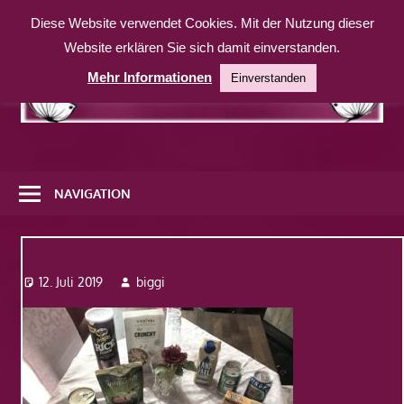
Zum
Diese Website verwendet Cookies. Mit der Nutzung dieser
Inhalt
Website erklären Sie sich damit einverstanden.
springen
Mehr Informationen
Einverstanden
Eine
weitere
NAVIGATION
WordPress-
Website
Img_1753[1]
12. Juli 2019
biggi