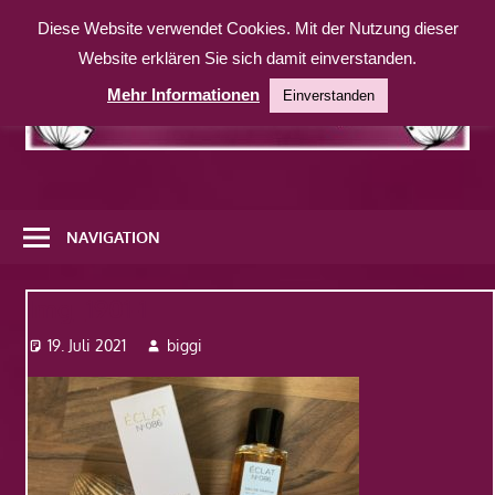
Zum
Diese Website verwendet Cookies. Mit der Nutzung dieser
Inhalt
Website erklären Sie sich damit einverstanden.
springen
Mehr Informationen
Einverstanden
Eine
weitere
NAVIGATION
WordPress-
Website
Img_1901-1
19. Juli 2021
biggi