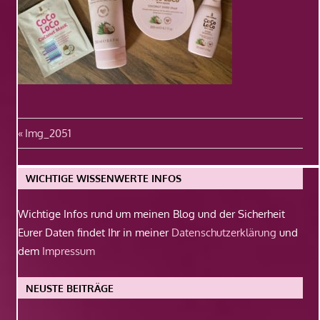
Beitragsnavigation
Vorheriger
Img_2051
Beitrag:
WICHTIGE WISSENWERTE INFOS
Wichtige Infos rund um meinen Blog und der Sicherheit
Eurer Daten findet Ihr in meiner
Datenschutzerklärung
und
dem
Impressum
NEUSTE BEITRÄGE