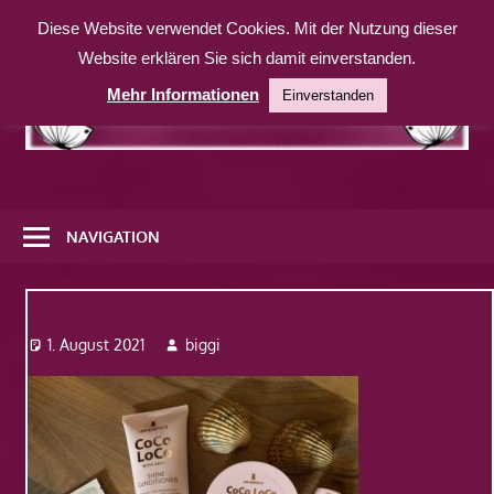
Zum
Diese Website verwendet Cookies. Mit der Nutzung dieser
Inhalt
Website erklären Sie sich damit einverstanden.
springen
Mehr Informationen
Einverstanden
Eine
weitere
NAVIGATION
WordPress-
Website
Img_2051
1. August 2021
biggi