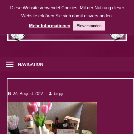
Zum
Diese Website verwendet Cookies. Mit der Nutzung dieser
Inhalt
Website erklären Sie sich damit einverstanden.
springen
Mehr Informationen
Einverstanden
Eine
weitere
NAVIGATION
WordPress-
Website
IMG_2116
26. August 2019
biggi