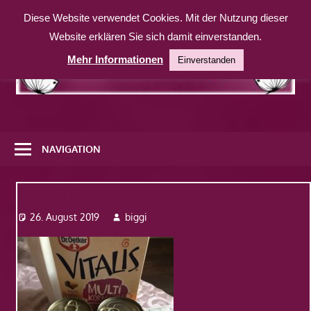
Zum
Diese Website verwendet Cookies. Mit der Nutzung dieser
Inhalt
Website erklären Sie sich damit einverstanden.
springen
Mehr Informationen
Einverstanden
Eine
weitere
NAVIGATION
WordPress-
Website
Img_2119
26. August 2019
biggi