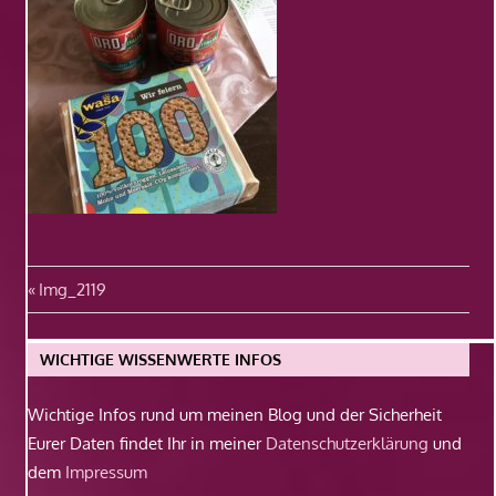
Beitragsnavigation
Vorheriger
Img_2119
Beitrag:
WICHTIGE WISSENWERTE INFOS
Wichtige Infos rund um meinen Blog und der Sicherheit
Eurer Daten findet Ihr in meiner
Datenschutzerklärung
und
dem
Impressum