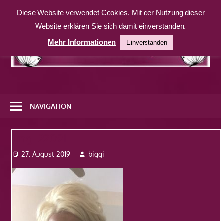
Zum
Diese Website verwendet Cookies. Mit der Nutzung dieser
Inhalt
Website erklären Sie sich damit einverstanden.
springen
Mehr Informationen
Einverstanden
Eine
weitere
NAVIGATION
WordPress-
Website
Img_22091
27. August 2019
biggi