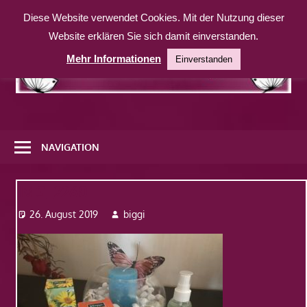
Zum
Diese Website verwendet Cookies. Mit der Nutzung dieser
Inhalt
Website erklären Sie sich damit einverstanden.
springen
Mehr Informationen
Einverstanden
Eine
weitere
NAVIGATION
WordPress-
Website
IMG_2260
26. August 2019
biggi