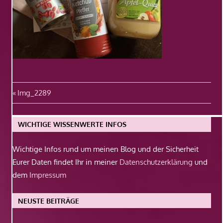
Beitragsnavigation
Vorheriger
Img_2289
Beitrag:
WICHTIGE WISSENWERTE INFOS
Wichtige Infos rund um meinen Blog und der Sicherheit
Eurer Daten findet Ihr in meiner
Datenschutzerklärung
und
dem
Impressum
NEUSTE BEITRÄGE