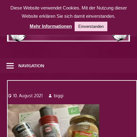
Zum
Diese Website verwendet Cookies. Mit der Nutzung dieser
Inhalt
Website erklären Sie sich damit einverstanden.
springen
Mehr Informationen
Einverstanden
Eine
weitere
NAVIGATION
WordPress-
Website
Img_2289
10. August 2021
biggi