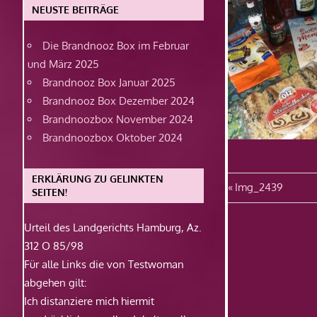
NEUSTE BEITRÄGE
Die Brandnooz Box im Februar
und März 2025
Brandnooz Box Januar 2025
Brandnooz Box Dezember 2024
Brandnoozbox November 2024
Brandnoozbox Oktober 2024
ERKLÄRUNG ZU GELINKTEN
Beitragsn
Vorheriger
Img_2439
SEITEN!
Beitrag:
Urteil des Landgerichts Hamburg, Az.
312 O 85/98
Für alle Links die von Testwoman
abgehen gilt:
Ich distanziere mich hiermit