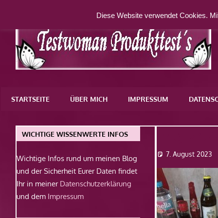
Zum
Diese Website verwendet Cookies. Mit
Inhalt
springen
Eine
weitere
STARTSEITE
ÜBER MICH
IMPRESSUM
DATENS
WordPress-
Website
Img_243
WICHTIGE WISSENWERTE INFOS
7. August 2023
Wichtige Infos rund um meinen Blog
und der Sicherheit Eurer Daten findet
Ihr in meiner
Datenschutzerklärung
und dem
Impressum