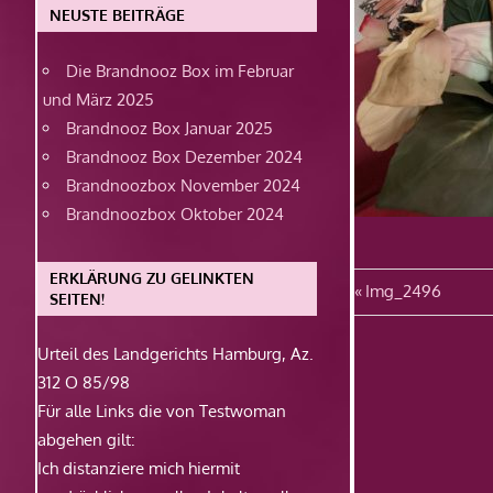
NEUSTE BEITRÄGE
Die Brandnooz Box im Februar
und März 2025
Brandnooz Box Januar 2025
Brandnooz Box Dezember 2024
Brandnoozbox November 2024
Brandnoozbox Oktober 2024
ERKLÄRUNG ZU GELINKTEN
Beitragsn
Vorheriger
Img_2496
SEITEN!
Beitrag:
Urteil des Landgerichts Hamburg, Az.
312 O 85/98
Für alle Links die von Testwoman
abgehen gilt:
Ich distanziere mich hiermit