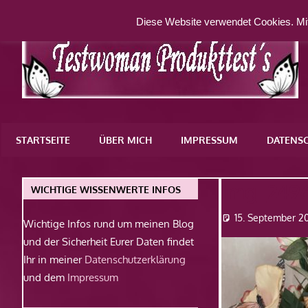
Zum
Diese Website verwendet Cookies. Mit
Inhalt
springen
Eine
weitere
STARTSEITE
ÜBER MICH
IMPRESSUM
DATENS
WordPress-
Website
Img_249
WICHTIGE WISSENWERTE INFOS
15. September 2
Wichtige Infos rund um meinen Blog
und der Sicherheit Eurer Daten findet
Ihr in meiner
Datenschutzerklärung
und dem
Impressum