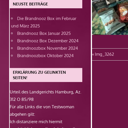
NEUSTE BEITRÄGE
Die Brandnooz Box im Februar
und März 2025
Brandnooz Box Januar 2025
Brandnooz Box Dezember 2024
Brandnoozbox November 2024
Beitragsn
Vorheriger
Img_3262
Brandnoozbox Oktober 2024
Beitrag:
ERKLÄRUNG ZU GELINKTEN
SEITEN!
Urteil des Landgerichts Hamburg, Az.
312 O 85/98
Für alle Links die von Testwoman
abgehen gilt:
Ich distanziere mich hiermit