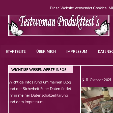
Zum
Diese Website verwendet Cookies. Mit
Inhalt
springen
Eine
weitere
STARTSEITE
ÜBER MICH
IMPRESSUM
DATENS
WordPress-
Website
Img_326
WICHTIGE WISSENWERTE INFOS
11. Oktober 2021
Wichtige Infos rund um meinen Blog
und der Sicherheit Eurer Daten findet
Ihr in meiner
Datenschutzerklärung
und dem
Impressum