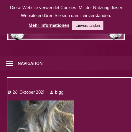
Zum
Diese Website verwendet Cookies. Mit der Nutzung dieser
Inhalt
Website erklären Sie sich damit einverstanden.
springen
Mehr Informationen
Einverstanden
Eine
weitere
NAVIGATION
WordPress-
Website
Img_3414
26. Oktober 2021
biggi