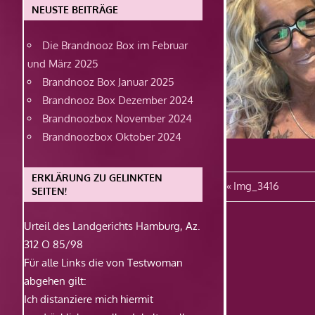
NEUSTE BEITRÄGE
Die Brandnooz Box im Februar
und März 2025
Brandnooz Box Januar 2025
Brandnooz Box Dezember 2024
Brandnoozbox November 2024
Brandnoozbox Oktober 2024
ERKLÄRUNG ZU GELINKTEN
Beitragsn
Vorheriger
Img_3416
SEITEN!
Beitrag:
Urteil des Landgerichts Hamburg, Az.
312 O 85/98
Für alle Links die von Testwoman
abgehen gilt:
Ich distanziere mich hiermit