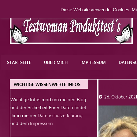
Zum
Diese Website verwendet Cookies. Mit
Inhalt
springen
Eine
weitere
STARTSEITE
ÜBER MICH
IMPRESSUM
DATENS
WordPress-
Website
Img_3416
WICHTIGE WISSENWERTE INFOS
26. Oktober 202
Wichtige Infos rund um meinen Blog
und der Sicherheit Eurer Daten findet
Ihr in meiner
Datenschutzerklärung
und dem
Impressum