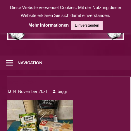
Zum
Diese Website verwendet Cookies. Mit der Nutzung dieser
Inhalt
Website erklären Sie sich damit einverstanden.
springen
Mehr Informationen
Einverstanden
Eine
weitere
NAVIGATION
WordPress-
Website
Img_3654
14. November 2021
biggi