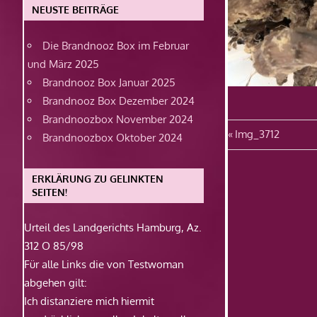
NEUSTE BEITRÄGE
Die Brandnooz Box im Februar
und März 2025
Brandnooz Box Januar 2025
Brandnooz Box Dezember 2024
Brandnoozbox November 2024
Beitragsn
Vorheriger
Img_3712
Brandnoozbox Oktober 2024
Beitrag:
ERKLÄRUNG ZU GELINKTEN
SEITEN!
Urteil des Landgerichts Hamburg, Az.
312 O 85/98
Für alle Links die von Testwoman
abgehen gilt:
Ich distanziere mich hiermit