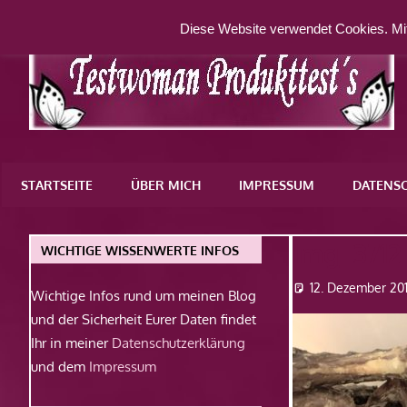
Zum
Diese Website verwendet Cookies. Mit
Inhalt
springen
Eine
weitere
STARTSEITE
ÜBER MICH
IMPRESSUM
DATENS
WordPress-
Website
Img_3712
WICHTIGE WISSENWERTE INFOS
12. Dezember 20
Wichtige Infos rund um meinen Blog
und der Sicherheit Eurer Daten findet
Ihr in meiner
Datenschutzerklärung
und dem
Impressum