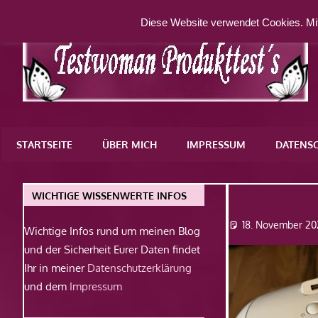
Zum
Diese Website verwendet Cookies. Mit
Inhalt
springen
Eine
weitere
STARTSEITE
ÜBER MICH
IMPRESSUM
DATENS
WordPress-
Website
IMG_384
WICHTIGE WISSENWERTE INFOS
18. November 20
Wichtige Infos rund um meinen Blog
und der Sicherheit Eurer Daten findet
Ihr in meiner
Datenschutzerklärung
und dem
Impressum