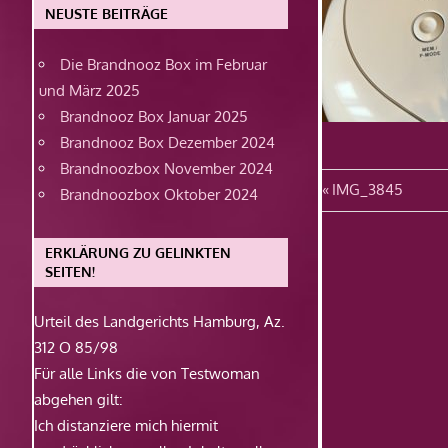
NEUSTE BEITRÄGE
Die Brandnooz Box im Februar
und März 2025
Brandnooz Box Januar 2025
Brandnooz Box Dezember 2024
Brandnoozbox November 2024
Beitragsn
Vorheriger
IMG_3845
Brandnoozbox Oktober 2024
Beitrag:
ERKLÄRUNG ZU GELINKTEN
SEITEN!
Urteil des Landgerichts Hamburg, Az.
312 O 85/98
Für alle Links die von Testwoman
abgehen gilt:
Ich distanziere mich hiermit