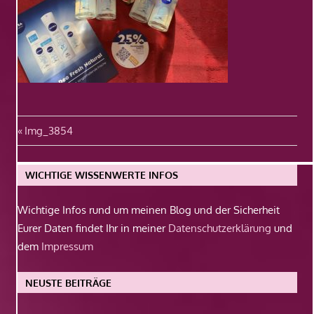
Beitragsnavigation
Vorheriger
Img_3854
Beitrag:
WICHTIGE WISSENWERTE INFOS
Wichtige Infos rund um meinen Blog und der Sicherheit
Eurer Daten findet Ihr in meiner
Datenschutzerklärung
und
dem
Impressum
NEUSTE BEITRÄGE