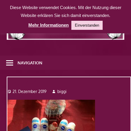
Zum
Diese Website verwendet Cookies. Mit der Nutzung dieser
Inhalt
Website erklären Sie sich damit einverstanden.
springen
Mehr Informationen
Einverstanden
Eine
weitere
NAVIGATION
WordPress-
Website
Img_3854
21. Dezember 2019
biggi