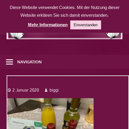
Zum
Diese Website verwendet Cookies. Mit der Nutzung dieser
Inhalt
Website erklären Sie sich damit einverstanden.
springen
Mehr Informationen
Einverstanden
Eine
weitere
NAVIGATION
WordPress-
Website
IMG_3887
2. Januar 2020
biggi