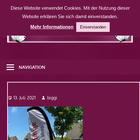
Zum
Diese Website verwendet Cookies. Mit der Nutzung dieser
Inhalt
Website erklären Sie sich damit einverstanden.
springen
Mehr Informationen
Einverstanden
Eine
weitere
NAVIGATION
WordPress-
Website
IMG_4174
13. Juli 2021
biggi