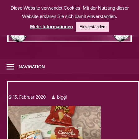
Zum
Diese Website verwendet Cookies. Mit der Nutzung dieser
Inhalt
Website erklären Sie sich damit einverstanden.
springen
Mehr Informationen
Einverstanden
Eine
weitere
NAVIGATION
WordPress-
Website
Img_44631
15. Februar 2020
biggi