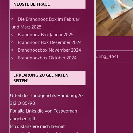
NEUSTE BEITRÄGE
Die Brandnooz Box im Februar
und März 2025
Brandnooz Box Januar 2025
Brandnooz Box Dezember 2024
Brandnoozbox November 2024
Beitragsn
Vorheriger
Img_4641
Brandnoozbox Oktober 2024
Beitrag:
ERKLÄRUNG ZU GELINKTEN
SEITEN!
Urteil des Landgerichts Hamburg, Az.
312 O 85/98
Für alle Links die von Testwoman
abgehen gilt:
Ich distanziere mich hiermit