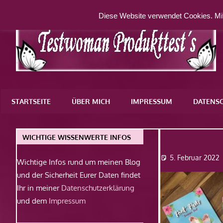
Zum
Diese Website verwendet Cookies. Mit
Inhalt
springen
Eine
weitere
STARTSEITE
ÜBER MICH
IMPRESSUM
DATENS
WordPress-
Website
Img_464
WICHTIGE WISSENWERTE INFOS
5. Februar 2022
Wichtige Infos rund um meinen Blog
und der Sicherheit Eurer Daten findet
Ihr in meiner
Datenschutzerklärung
und dem
Impressum