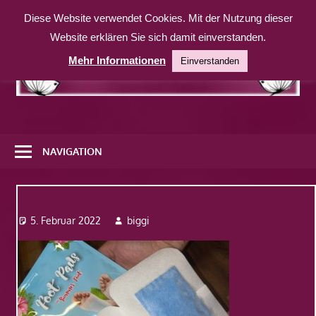
Zum
Diese Website verwendet Cookies. Mit der Nutzung dieser
Inhalt
Website erklären Sie sich damit einverstanden.
springen
Mehr Informationen
Einverstanden
Eine
weitere
NAVIGATION
WordPress-
Website
Img_4643
5. Februar 2022
biggi