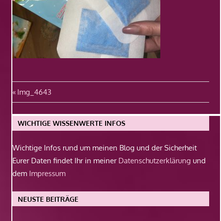
Beitragsnavigation
Vorheriger
Img_4643
Beitrag:
WICHTIGE WISSENWERTE INFOS
Wichtige Infos rund um meinen Blog und der Sicherheit
Eurer Daten findet Ihr in meiner
Datenschutzerklärung
und
dem
Impressum
NEUSTE BEITRÄGE