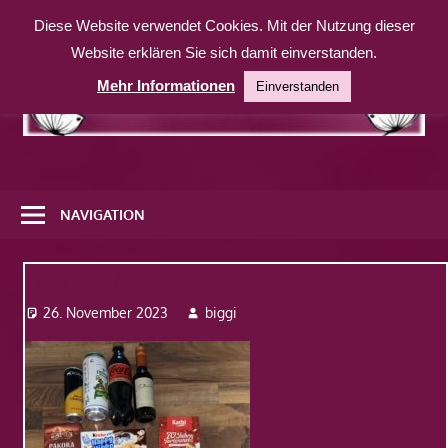
Zum
Diese Website verwendet Cookies. Mit der Nutzung dieser
Inhalt
Website erklären Sie sich damit einverstanden.
springen
Mehr Informationen
Einverstanden
Eine
weitere
NAVIGATION
WordPress-
Website
Img_4858
26. November 2023
biggi