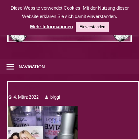
Zum
Diese Website verwendet Cookies. Mit der Nutzung dieser
Inhalt
Website erklären Sie sich damit einverstanden.
springen
Mehr Informationen
Einverstanden
Eine
weitere
NAVIGATION
WordPress-
Website
Img_4976
4. März 2022
biggi