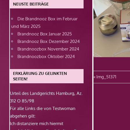
NEUSTE BEITRÄGE
Die Brandnooz Box im Februar
und März 2025
Brandnooz Box Januar 2025
Brandnooz Box Dezember 2024
Brandnoozbox November 2024
Brandnoozbox Oktober 2024
ERKLÄRUNG ZU GELINKTEN
Beitragsn
Vorheriger
Img_51371
SEITEN!
Beitrag:
Urteil des Landgerichts Hamburg, Az.
312 O 85/98
Für alle Links die von Testwoman
abgehen gilt:
Ich distanziere mich hiermit