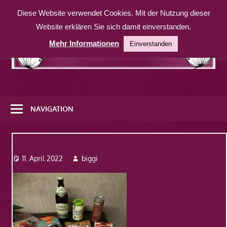
Zum
Diese Website verwendet Cookies. Mit der Nutzung dieser
Inhalt
Website erklären Sie sich damit einverstanden.
springen
Mehr Informationen
Einverstanden
Eine
weitere
NAVIGATION
WordPress-
Website
Img_5259
11. April 2022
biggi