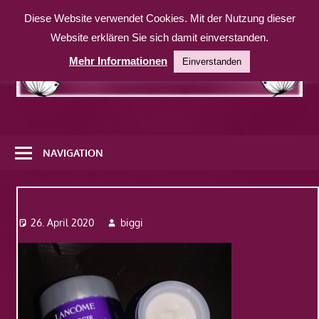
Zum
Diese Website verwendet Cookies. Mit der Nutzung dieser
Inhalt
Website erklären Sie sich damit einverstanden.
springen
Mehr Informationen
Einverstanden
Eine
weitere
NAVIGATION
WordPress-
Website
Img_53751
26. April 2020
biggi