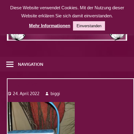
Zum
Diese Website verwendet Cookies. Mit der Nutzung dieser
Inhalt
Website erklären Sie sich damit einverstanden.
springen
Mehr Informationen
Einverstanden
Eine
weitere
NAVIGATION
WordPress-
Website
Img_5498
24. April 2022
biggi