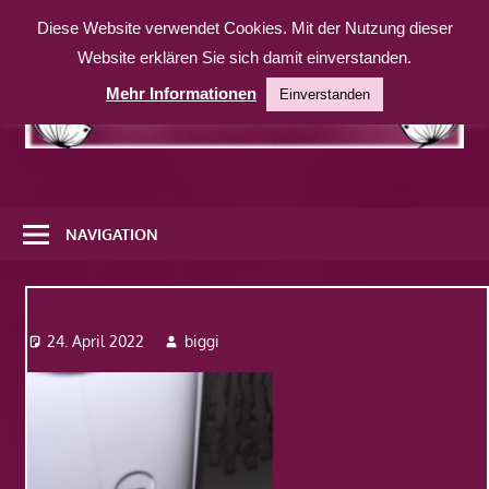
Zum
Diese Website verwendet Cookies. Mit der Nutzung dieser
Inhalt
Website erklären Sie sich damit einverstanden.
springen
Mehr Informationen
Einverstanden
Eine
weitere
NAVIGATION
WordPress-
Website
Img_5502
24. April 2022
biggi