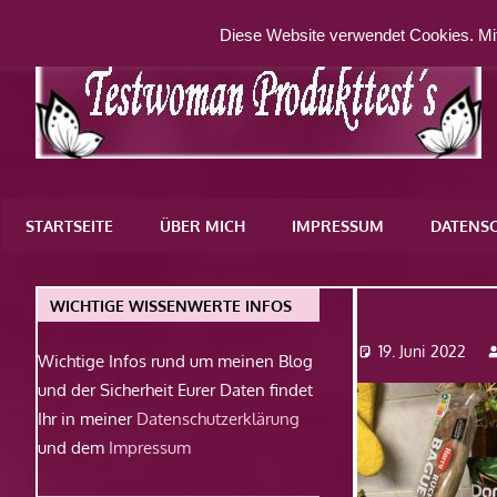
Zum
Diese Website verwendet Cookies. Mit
Inhalt
springen
Eine
weitere
STARTSEITE
ÜBER MICH
IMPRESSUM
DATENS
WordPress-
Website
Img_6128
WICHTIGE WISSENWERTE INFOS
19. Juni 2022
Wichtige Infos rund um meinen Blog
und der Sicherheit Eurer Daten findet
Ihr in meiner
Datenschutzerklärung
und dem
Impressum