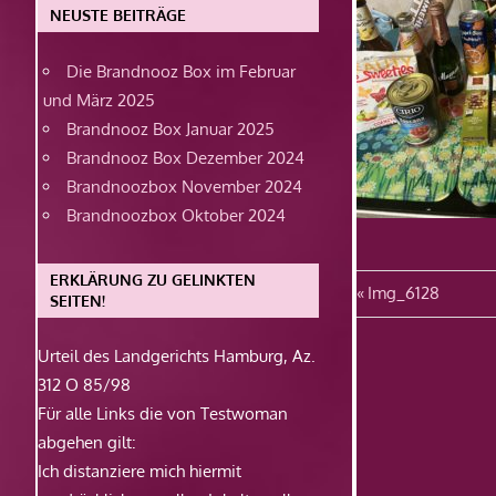
NEUSTE BEITRÄGE
Die Brandnooz Box im Februar
und März 2025
Brandnooz Box Januar 2025
Brandnooz Box Dezember 2024
Brandnoozbox November 2024
Brandnoozbox Oktober 2024
ERKLÄRUNG ZU GELINKTEN
Beitragsn
Vorheriger
Img_6128
SEITEN!
Beitrag:
Urteil des Landgerichts Hamburg, Az.
312 O 85/98
Für alle Links die von Testwoman
abgehen gilt:
Ich distanziere mich hiermit