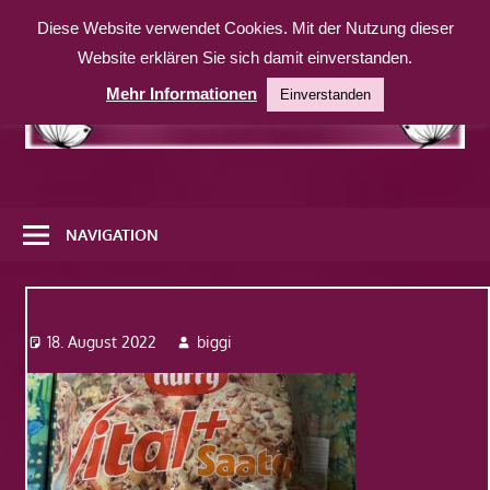
Zum
Diese Website verwendet Cookies. Mit der Nutzung dieser
Inhalt
Website erklären Sie sich damit einverstanden.
springen
Mehr Informationen
Einverstanden
Eine
weitere
NAVIGATION
WordPress-
Website
Img_6852
18. August 2022
biggi