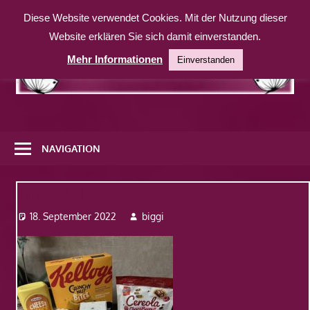
Zum
Diese Website verwendet Cookies. Mit der Nutzung dieser
Inhalt
Website erklären Sie sich damit einverstanden.
springen
Mehr Informationen
Einverstanden
Eine
weitere
NAVIGATION
WordPress-
Website
Img_7341
18. September 2022
biggi