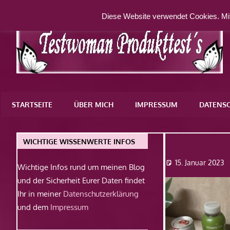
Zum
Diese Website verwendet Cookies. Mit
Inhalt
springen
Eine
weitere
STARTSEITE
ÜBER MICH
IMPRESSUM
DATENS
WordPress-
Website
Img_880
WICHTIGE WISSENWERTE INFOS
15. Januar 2023
Wichtige Infos rund um meinen Blog
und der Sicherheit Eurer Daten findet
Ihr in meiner
Datenschutzerklärung
und dem
Impressum