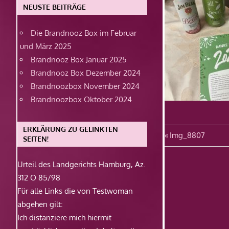
NEUSTE BEITRÄGE
Die Brandnooz Box im Februar
und März 2025
Brandnooz Box Januar 2025
Brandnooz Box Dezember 2024
Brandnoozbox November 2024
Brandnoozbox Oktober 2024
ERKLÄRUNG ZU GELINKTEN
Beitragsn
Vorheriger
Img_8807
SEITEN!
Beitrag:
Urteil des Landgerichts Hamburg, Az.
312 O 85/98
Für alle Links die von Testwoman
abgehen gilt:
Ich distanziere mich hiermit