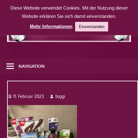
Zum
Diese Website verwendet Cookies. Mit der Nutzung dieser
Inhalt
Website erklären Sie sich damit einverstanden.
springen
Mehr Informationen
Einverstanden
Eine
weitere
NAVIGATION
WordPress-
Website
IMG_9035-1
11. Februar 2023
biggi